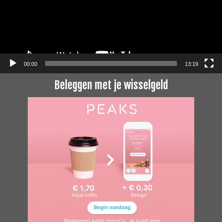
00:00
13:19
Beleggen met je wisselgeld