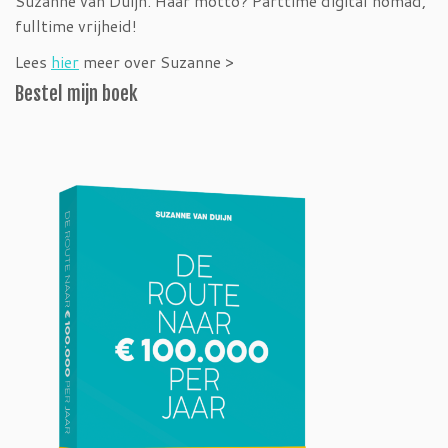
Suzanne van Duijn. Haar motto? Parttime digital nomad,
fulltime vrijheid!
Lees
hier
meer over Suzanne >
Bestel mijn boek