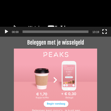
00:00
13:19
Beleggen met je wisselgeld