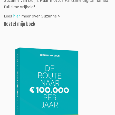
Suzanne van Duijn. Haar motto? Parttime digital nomad,
fulltime vrijheid!
Lees
hier
meer over Suzanne >
Bestel mijn boek