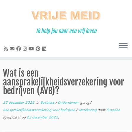
Ga
naar
inhoud
Ik help jou naar een vrij leven
Wat is een
aansprakelijkheidsverzekering voor
bedrijven (AVB)?
22 december 2022
in
Business
/
Ondernemen
getagd
Aansprakelijkheidsverzekering voor bedrijven
/
verzekering
door
Suzanne
(geüpdatet op
22 december 2022
)