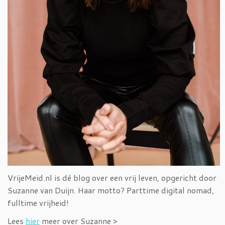
VrijeMeid.nl is dé blog over een vrij leven, opgericht door
Suzanne van Duijn. Haar motto? Parttime digital nomad,
fulltime vrijheid!
Lees
hier
meer over Suzanne >