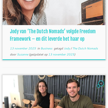
Jody van ‘The Dutch Nomads’ volgde Freedom
Framework – en dit leverde het haar op
13 november 2025
in
Business
getagd
Jody
/
The Dutch Nomads
door
Suzanne
(geüpdatet op
13 november 2025
)
4