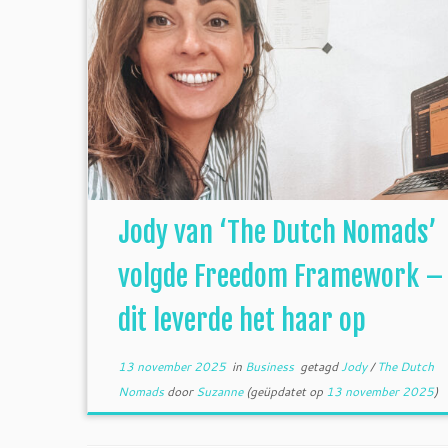
Jody van ‘The Dutch Nomads’
volgde Freedom Framework –
dit leverde het haar op
13 november 2025
in
Business
getagd
Jody
/
The Dutch
Nomads
door
Suzanne
(geüpdatet op
13 november 2025
)