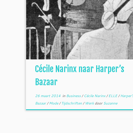
Cécile Narinx naar Harper’s
Bazaar
26 maart 2014
in
Business
/
Cécile Narinx
/
ELLE
/
Harper'
Bazaar
/
Mode
/
Tijdschriften
/
Werk
door
Suzanne