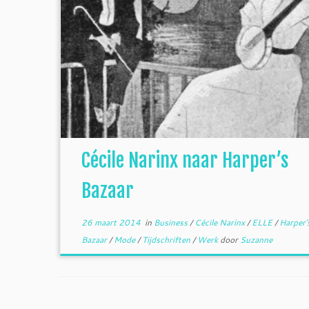
Cécile Narinx naar Harper’s
Bazaar
26 maart 2014
in
Business
/
Cécile Narinx
/
ELLE
/
Harper'
Bazaar
/
Mode
/
Tijdschriften
/
Werk
door
Suzanne