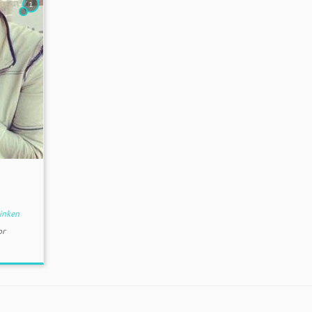
1
inken
or