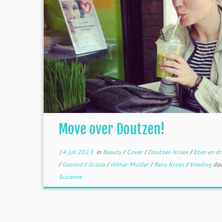
Move over Doutzen!
14 juli 2013
in
Beauty
/
Cover
/
Doutzen Kroes
/
Eten en dr
/
Gezond
/
Grazia
/
Hilmar Mulder
/
Rens Kroes
/
Voeding
do
Suzanne