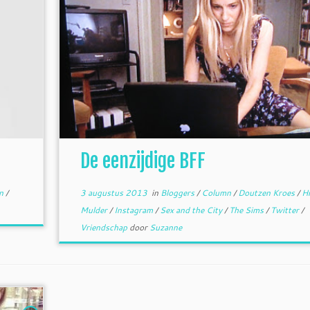
De eenzijdige BFF
en
/
3 augustus 2013
in
Bloggers
/
Column
/
Doutzen Kroes
/
Hi
Mulder
/
Instagram
/
Sex and the City
/
The Sims
/
Twitter
/
Vriendschap
door
Suzanne