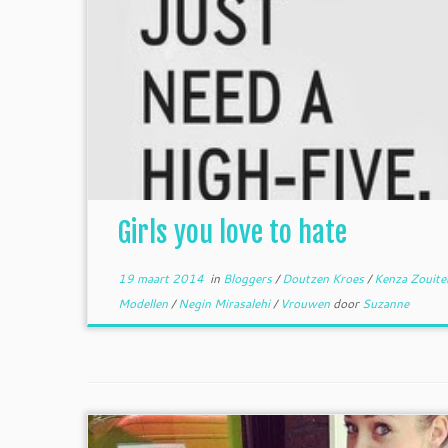
Girls you love to hate
19 maart 2014
in
Bloggers
/
Doutzen Kroes
/
Kenza Zouit
Modellen
/
Negin Mirasalehi
/
Vrouwen
door
Suzanne