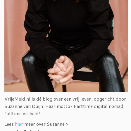
VrijeMeid.nl is dé blog over een vrij leven, opgericht door
Suzanne van Duijn. Haar motto? Parttime digital nomad,
fulltime vrijheid!
Lees
hier
meer over Suzanne >