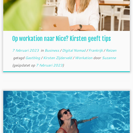
Op workation naar Nice? Kirsten geeft tips
7 februari 2023
in
Business
/
Digital Nomad
/
Frankrijk
/
Reizen
getagd
Gastblog
/
Kirsten Zijderveld
/
Workation
door
Suzanne
(geüpdatet op
7 februari 2023
)