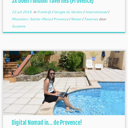
3x Doen rondom Tavernes (Provence)
22 juli 2016
in
Frankrijk
/
Gorges du Verdon
/
Internationaal
/
Moustiers-Sainte-Marie
/
Provence
/
Reizen
/
Tavernes
door
Suzanne
Digital Nomad in… de Provence!