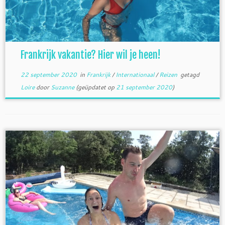
Frankrijk vakantie? Hier wil je heen!
22 september 2020
in
Frankrijk
/
Internationaal
/
Reizen
getagd
Loire
door
Suzanne
(geüpdatet op
21 september 2020
)