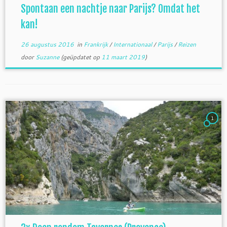
Spontaan een nachtje naar Parijs? Omdat het
kan!
26 augustus 2016
in
Frankrijk
/
Internationaal
/
Parijs
/
Reizen
door
Suzanne
(geüpdatet op
11 maart 2019
)
1