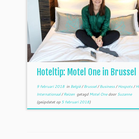
Hoteltip: Motel One in Brussel
9 februari 2018
in
België
/
Brussel
/
Business
/
Hospots
/
H
Internationaal
/
Reizen
getagd
Motel One
door
Suzanne
(geüpdatet op
5 februari 2018
)