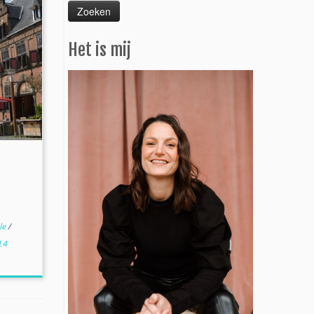
Het is mij
le
/
14