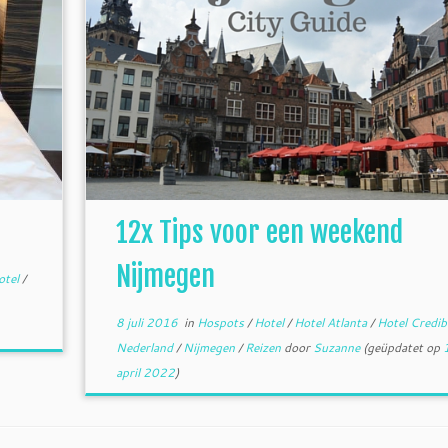
12x Tips voor een weekend
Nijmegen
otel
/
8 juli 2016
in
Hospots
/
Hotel
/
Hotel Atlanta
/
Hotel Credib
Nederland
/
Nijmegen
/
Reizen
door
Suzanne
(geüpdatet op
april 2022
)