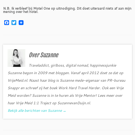
N.B. Ik verbleef bij Motel One op uitnodiging. Dit doet uiteraard niets af aan mijn
mening over het hotel.
F
T
a
w
c
i
e
t
b
t
o
e
o
r
Over Suzanne
k
Traveladdict, girlboss, digital nomad, happinessjunkie
Suzanne begon in 2009 met bloggen. Vanaf april 2012 doet ze dat op
VrijeMeid.nl. Naast haar blog is Suzanne mede-eigenaar van PR-bureau
Snappr en schreef zij het boek Work Hard Travel Harder. Ook een Vrije
Meid worden? Suzanne is in te huren als Vrije Mentor! Lees meer over
haar Vrije Meid 1:1 Traject op SuzannevanDuijn.nl.
Bekijk alle berichten van Suzanne
→