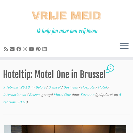
Ga
naar
inhoud
Ik help jou naar een vrij leven
2
Hoteltip: Motel One in Brussel
9 februari 2018
in
België
/
Brussel
/
Business
/
Hospots
/
Hotel
/
Internationaal
/
Reizen
getagd
Motel One
door
Suzanne
(geüpdatet op
5
februari 2018
)