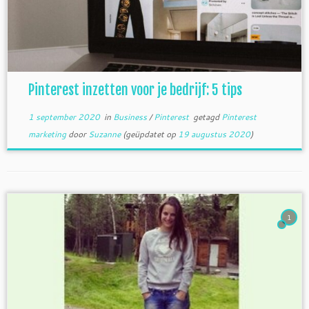
Pinterest inzetten voor je bedrijf: 5 tips
1 september 2020
in
Business
/
Pinterest
getagd
Pinterest
marketing
door
Suzanne
(geüpdatet op
19 augustus 2020
)
1