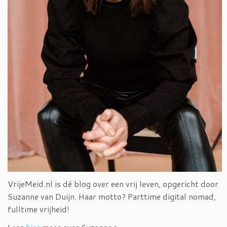
VrijeMeid.nl is dé blog over een vrij leven, opgericht door
Suzanne van Duijn. Haar motto? Parttime digital nomad,
fulltime vrijheid!