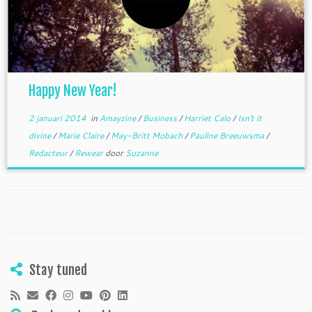
Happy New Year!
2 januari 2014
in
Amayzine
/
Business
/
Harriet Calo
/
Isn't it
divine
/
Marie Claire
/
May-Britt Mobach
/
Pauline Breeuwsma
/
Redacteur
/
Rewear
door
Suzanne
Stay tuned