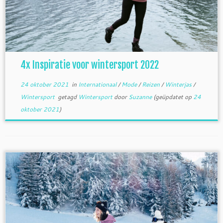
4x Inspiratie voor wintersport 2022
24 oktober 2021
in
Internationaal
/
Mode
/
Reizen
/
Winterjas
/
Wintersport
getagd
Wintersport
door
Suzanne
(geüpdatet op
24
oktober 2021
)