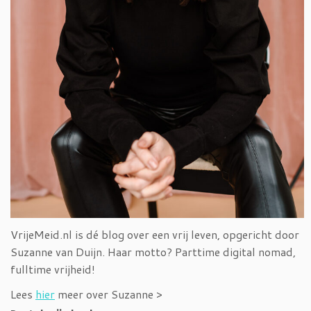
VrijeMeid.nl is dé blog over een vrij leven, opgericht door
Suzanne van Duijn. Haar motto? Parttime digital nomad,
fulltime vrijheid!
Lees
hier
meer over Suzanne >