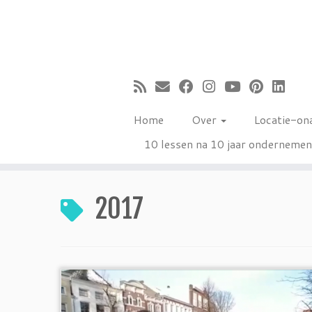
Ga
naar
inhoud
Home
Over
Locatie-on
10 lessen na 10 jaar onderneme
2017