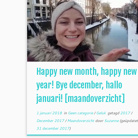
Happy new month, happy new
year! Bye december, hallo
januari! [maandoverzicht]
1 januari 2018
in
Geen categorie
/
Geluk
getagd
2017
/
December 2017
/
Maandoverzicht
door
Suzanne
(geüpdatet
31 december 2017
)