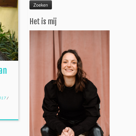
Het is mij
van
017
/