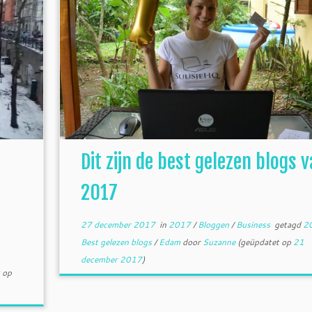
Dit zijn de best gelezen blogs 
2017
27 december 2017
in
2017
/
Bloggen
/
Business
getagd
2
Best gelezen blogs
/
Edam
door
Suzanne
(geüpdatet op
21
december 2017
)
 op