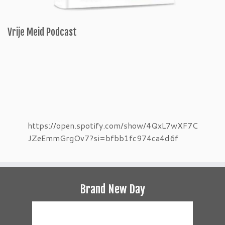
Vrije Meid Podcast
https://open.spotify.com/show/4QxL7wXF7C
JZeEmmGrgOv7?si=bfbb1fc974ca4d6f
Brand New Day