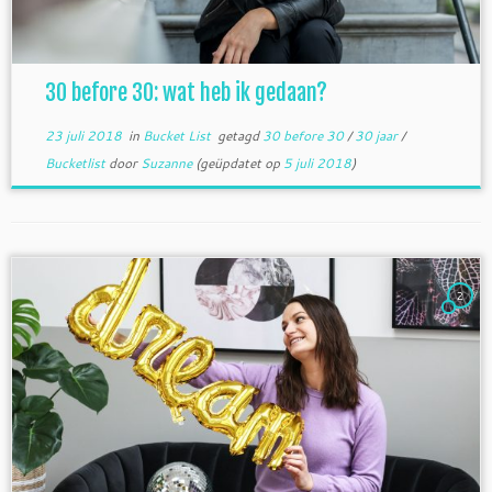
30 before 30: wat heb ik gedaan?
23 juli 2018
in
Bucket List
getagd
30 before 30
/
30 jaar
/
Bucketlist
door
Suzanne
(geüpdatet op
5 juli 2018
)
2