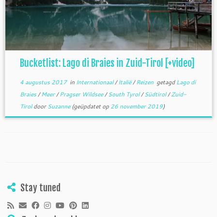
Bucketlist: Lago di Braies in Zuid-Tirol [+video]
4 augustus 2017
in
Internationaal
/
Italië
/
Reizen
getagd
Lago di
Braies
/
Meer
/
Pragser Wildsee
/
South Tyrol
/
Südtirol
/
Zuid-
Tirol
door
Suzanne
(geüpdatet op
26 november 2019
)
Stay tuned