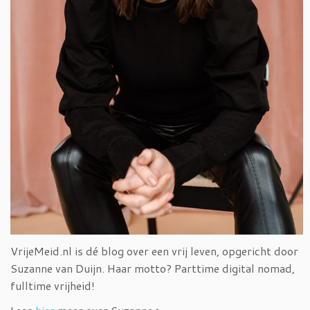
VrijeMeid.nl is dé blog over een vrij leven, opgericht door
Suzanne van Duijn. Haar motto? Parttime digital nomad,
fulltime vrijheid!