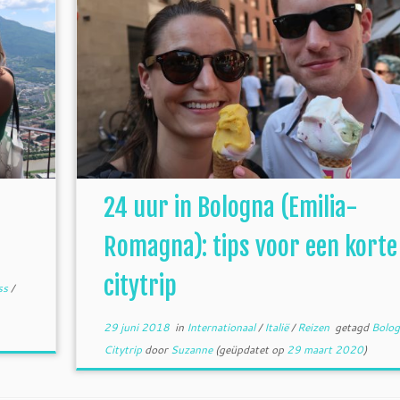
24 uur in Bologna (Emilia-
Romagna): tips voor een korte
citytrip
ss
/
29 juni 2018
in
Internationaal
/
Italië
/
Reizen
getagd
Bolo
Citytrip
door
Suzanne
(geüpdatet op
29 maart 2020
)