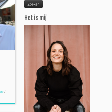
Het is mij
gna
/