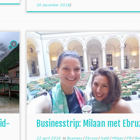
26 december 2018
)
3
uid-
Businesstrip: Milaan met Ebru
22 april 2016
in
Business
/
Ebruze
/
Italië
/
Milaan
/
PR
/
Re