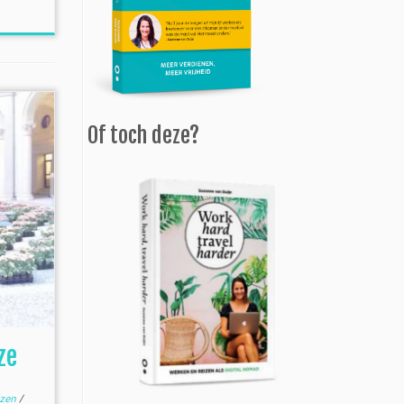
Of toch deze?
ze
izen
/