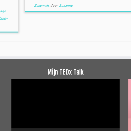
Zakenreis
door
Suzanne
ago
Zuid-
Mijn TEDx Talk
Videospeler