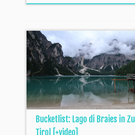
Bucketlist: Lago di Braies in Z
Tirol [+video]