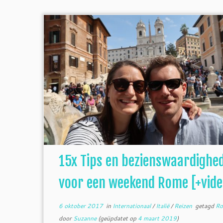
15x Tips en bezienswaardighe
voor een weekend Rome [+vide
6 oktober 2017
in
Internationaal
/
Italië
/
Reizen
getagd
R
door
Suzanne
(geüpdatet op
4 maart 2019
)