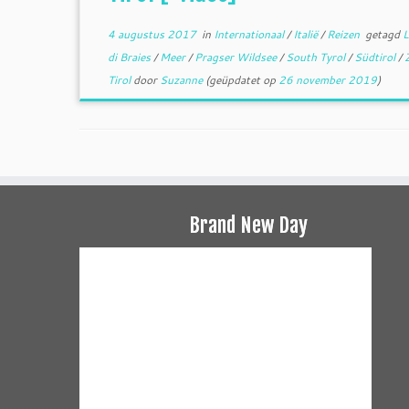
4 augustus 2017
in
Internationaal
/
Italië
/
Reizen
getagd
L
di Braies
/
Meer
/
Pragser Wildsee
/
South Tyrol
/
Südtirol
/
Tirol
door
Suzanne
(geüpdatet op
26 november 2019
)
Brand New Day