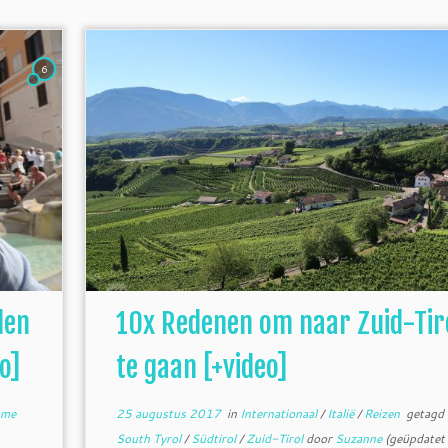
6
den
10x Redenen om naar Zuid-Tir
o]
te gaan [+video]
ome
25 augustus 2017
in
Internationaal
/
Italië
/
Reizen
getagd
South Tyrol
/
Südtirol
/
Zuid-Tirol
door
Suzanne
(geüpdatet