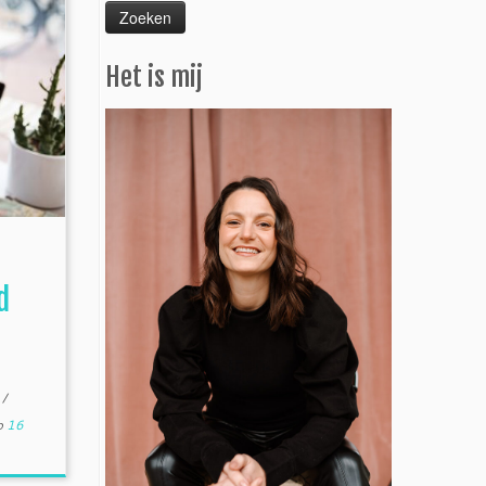
Het is mij
d
n
/
p
16