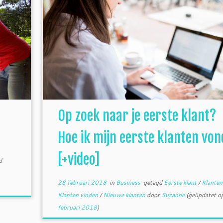
Op zoek naar je eerste klant?
Hoe ik mijn eerste klanten von
[+video]
d
28 februari 2018
in
Business
getagd
Eerste klant
/
Klante
Klanten vinden
/
Nieuwe klanten
door
Suzanne
(geüpdatet o
februari 2018
)