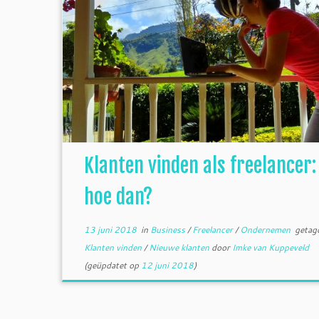
Klanten vinden als freelancer:
hoe dan?
13 juni 2018
in
Business
/
Freelancer
/
Ondernemen
getag
Klanten vinden
/
Nieuwe klanten
door
Imke van Kuppeveld
(geüpdatet op
12 juni 2018
)