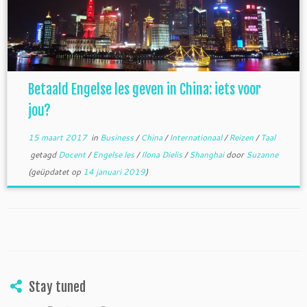
Betaald Engelse les geven in China: iets voor
jou?
15 maart 2017
in
Business
/
China
/
Internationaal
/
Reizen
/
Taal
getagd
Docent
/
Engelse les
/
Ilona Dielis
/
Shanghai
door
Suzanne
(geüpdatet op
14 januari 2019
)
Stay tuned