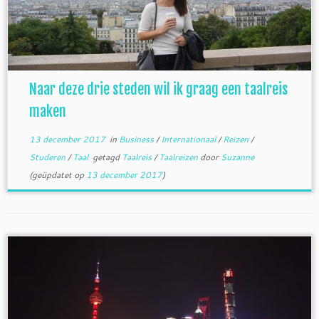
Naar deze drie steden wil ik graag een taalreis
maken
13 december 2017
in
Business
/
Internationaal
/
Reizen
/
Studeren
/
Taal
getagd
Taalreis
/
Taalreizen
door
Suzanne
(geüpdatet op
13 december 2017
)