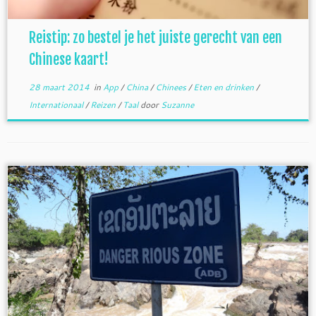
Reistip: zo bestel je het juiste gerecht van een
Chinese kaart!
28 maart 2014
in
App
/
China
/
Chinees
/
Eten en drinken
/
Internationaal
/
Reizen
/
Taal
door
Suzanne