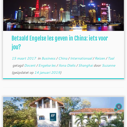
Betaald Engelse les geven in China: iets voor
jou?
15 maart 2017
in
Business
/
China
/
Internationaal
/
Reizen
/
Taal
getagd
Docent
/
Engelse les
/
Ilona Dielis
/
Shanghai
door
Suzanne
(geüpdatet op
14 januari 2019
)
6