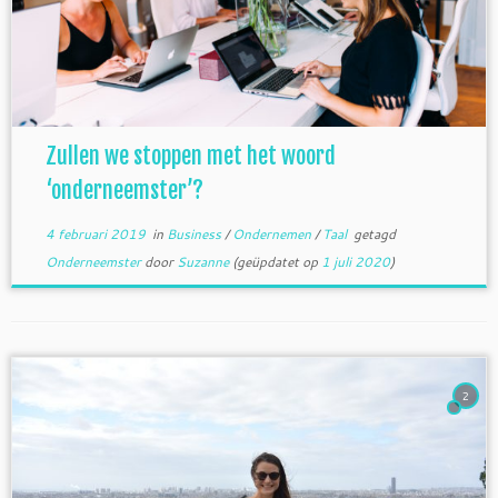
Zullen we stoppen met het woord
‘onderneemster’?
4 februari 2019
in
Business
/
Ondernemen
/
Taal
getagd
Onderneemster
door
Suzanne
(geüpdatet op
1 juli 2020
)
2