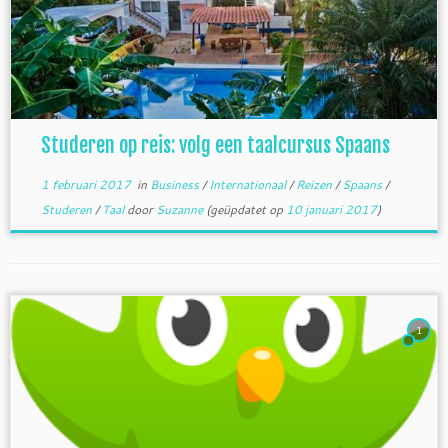
Studeren op reis: volg een taalcursus Spaans
1 februari 2017
in
Business
/
Internationaal
/
Reizen
/
Spaans
/
Studeren
/
Taal
door
Suzanne
(geüpdatet op
10 januari 2017
)
1