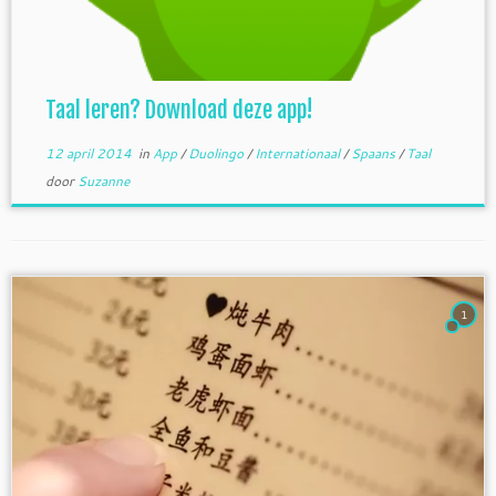
Taal leren? Download deze app!
12 april 2014
in
App
/
Duolingo
/
Internationaal
/
Spaans
/
Taal
door
Suzanne
1