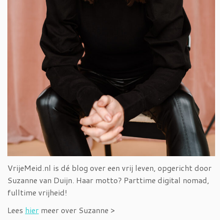
VrijeMeid.nl is dé blog over een vrij leven, opgericht door
Suzanne van Duijn. Haar motto? Parttime digital nomad,
fulltime vrijheid!
Lees
hier
meer over Suzanne >