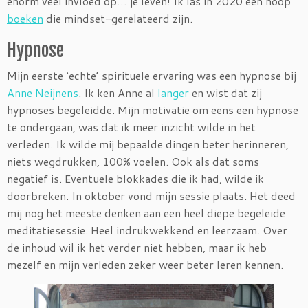
enorm veel invloed op… je leven! Ik las in 2020 een hoop
boeken
die mindset-gerelateerd zijn.
Hypnose
Mijn eerste ‘echte’ spirituele ervaring was een hypnose bij
Anne Neijnens
. Ik ken Anne al
langer
en wist dat zij
hypnoses begeleidde. Mijn motivatie om eens een hypnose
te ondergaan, was dat ik meer inzicht wilde in het
verleden. Ik wilde mij bepaalde dingen beter herinneren,
niets wegdrukken, 100% voelen. Ook als dat soms
negatief is. Eventuele blokkades die ik had, wilde ik
doorbreken. In oktober vond mijn sessie plaats. Het deed
mij nog het meeste denken aan een heel diepe begeleide
meditatiesessie. Heel indrukwekkend en leerzaam. Over
de inhoud wil ik het verder niet hebben, maar ik heb
mezelf en mijn verleden zeker weer beter leren kennen.