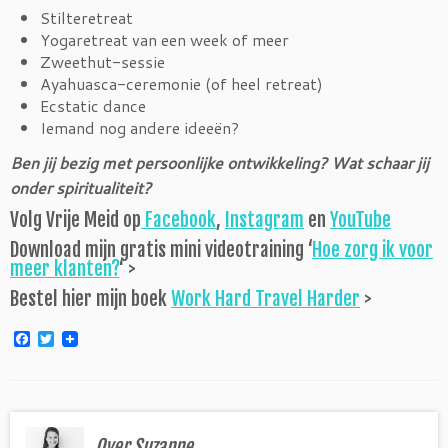
Stilteretreat
Yogaretreat van een week of meer
Zweethut-sessie
Ayahuasca-ceremonie (of heel retreat)
Ecstatic dance
Iemand nog andere ideeën?
Ben jij bezig met persoonlijke ontwikkeling? Wat schaar jij
onder spiritualiteit?
Volg Vrije Meid op
Facebook
,
Instagram
en
YouTube
Download mijn gratis mini videotraining ‘
Hoe zorg ik voor
meer klanten?
‘ >
Bestel hier mijn boek
Work Hard Travel Harder
>
F
T
a
w
c
i
e
t
b
t
o
e
o
r
Over Suzanne