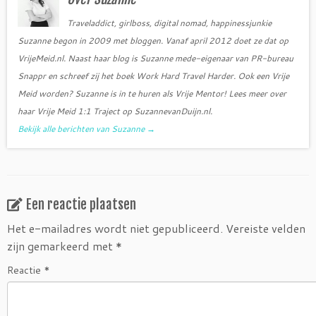
k
Traveladdict, girlboss, digital nomad, happinessjunkie
Suzanne begon in 2009 met bloggen. Vanaf april 2012 doet ze dat op
VrijeMeid.nl. Naast haar blog is Suzanne mede-eigenaar van PR-bureau
Snappr en schreef zij het boek Work Hard Travel Harder. Ook een Vrije
Meid worden? Suzanne is in te huren als Vrije Mentor! Lees meer over
haar Vrije Meid 1:1 Traject op SuzannevanDuijn.nl.
Bekijk alle berichten van Suzanne
→
Een reactie plaatsen
Het e-mailadres wordt niet gepubliceerd.
Vereiste velden
zijn gemarkeerd met
*
Reactie
*