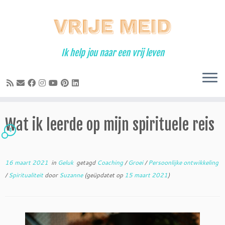
Ga
naar
inhoud
Ik help jou naar een vrij leven
Wat ik leerde op mijn spirituele reis
4
16 maart 2021
in
Geluk
getagd
Coaching
/
Groei
/
Persoonlijke ontwikkeling
/
Spiritualiteit
door
Suzanne
(geüpdatet op
15 maart 2021
)