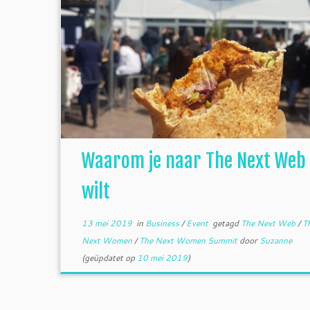
Waarom je naar The Next Web
wilt
13 mei 2019
in
Business
/
Event
getagd
The Next Web
/
T
Next Women
/
The Next Women Summit
door
Suzanne
(geüpdatet op
10 mei 2019
)