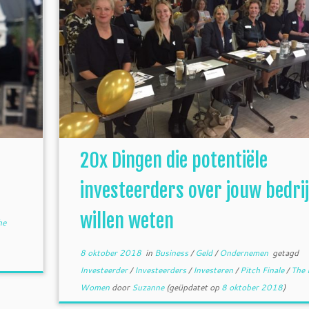
20x Dingen die potentiële
investeerders over jouw bedrij
willen weten
he
8 oktober 2018
in
Business
/
Geld
/
Ondernemen
getagd
Investeerder
/
Investeerders
/
Investeren
/
Pitch Finale
/
The 
Women
door
Suzanne
(geüpdatet op
8 oktober 2018
)