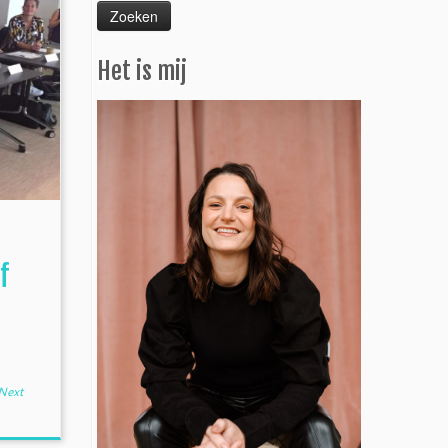
Het is mij
f
Next