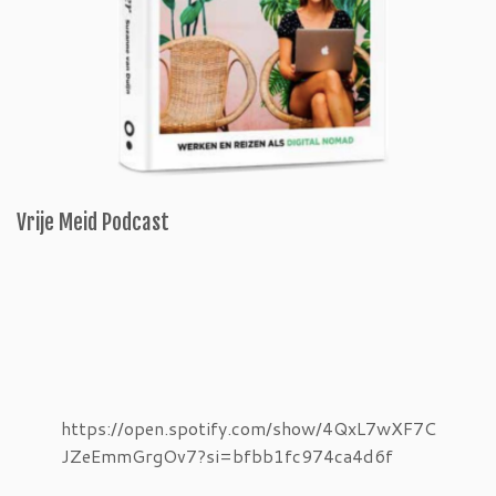
Vrije Meid Podcast
https://open.spotify.com/show/4QxL7wXF7C
JZeEmmGrgOv7?si=bfbb1fc974ca4d6f