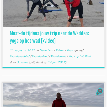
Must-do tijdens jouw trip naar de Wadden:
yoga op het Wad [+video]
11 augustus 2017
in
Nederland
/
Reizen
/
Yoga
getagd
Waddengebied
/
Waddenland
/
Waddenzee
/
Yoga op het Wad
door
Suzanne
(geüpdatet op
14 juni 2017
)
2