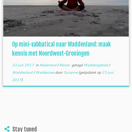
Op mini-sabbatical naar Waddenland: maak
kennis met Noordwest-Groningen
23 juni 2017
in
Nederland
/
Reizen
getagd
Waddengebied
/
Waddenland
/
Waddenzee
door
Suzanne
(geüpdatet op
23 juni
2017
)
Stay tuned