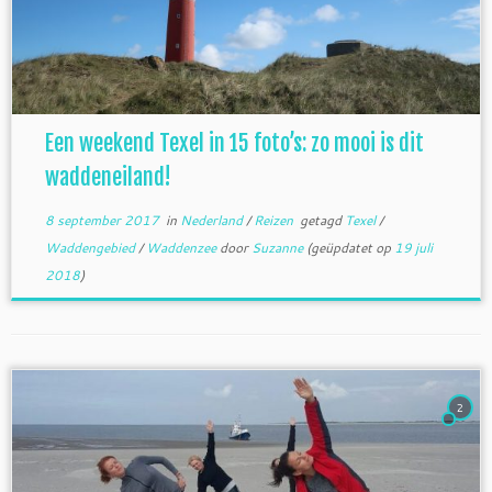
Een weekend Texel in 15 foto’s: zo mooi is dit
waddeneiland!
8 september 2017
in
Nederland
/
Reizen
getagd
Texel
/
Waddengebied
/
Waddenzee
door
Suzanne
(geüpdatet op
19 juli
2018
)
2