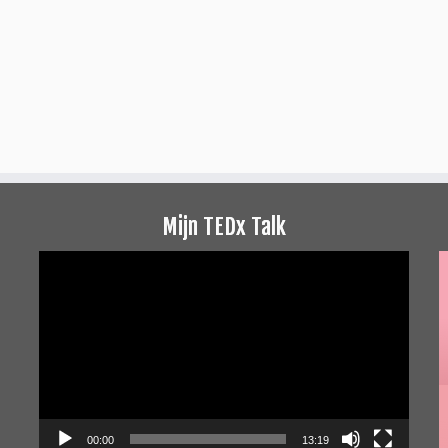
Mijn TEDx Talk
Videospeler
00:00
13:19