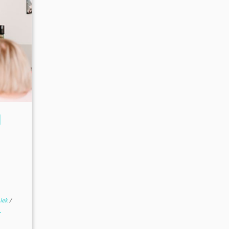
g
lek
/
r