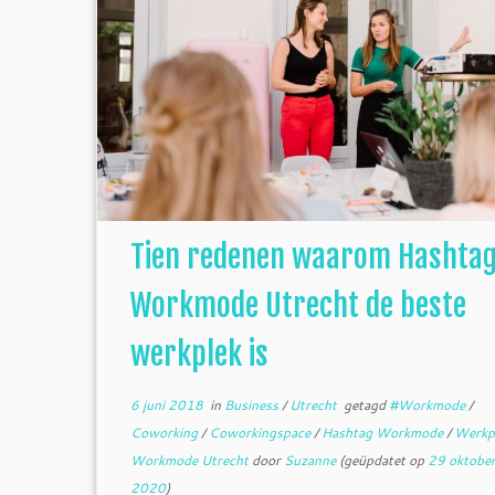
Tien redenen waarom Hashta
Workmode Utrecht de beste
werkplek is
6 juni 2018
in
Business
/
Utrecht
getagd
#Workmode
/
Coworking
/
Coworkingspace
/
Hashtag Workmode
/
Werkp
Workmode Utrecht
door
Suzanne
(geüpdatet op
29 oktobe
2020
)