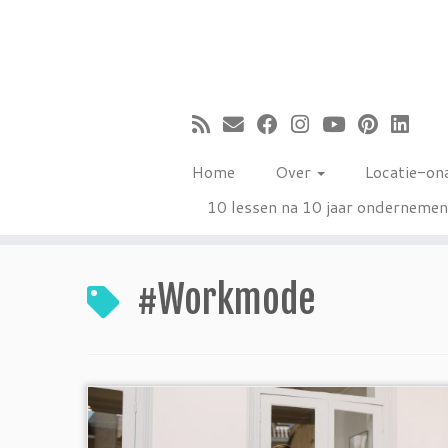
Ga
naar
inhoud
Home
Over
Locatie-on
10 lessen na 10 jaar onderneme
#Workmode