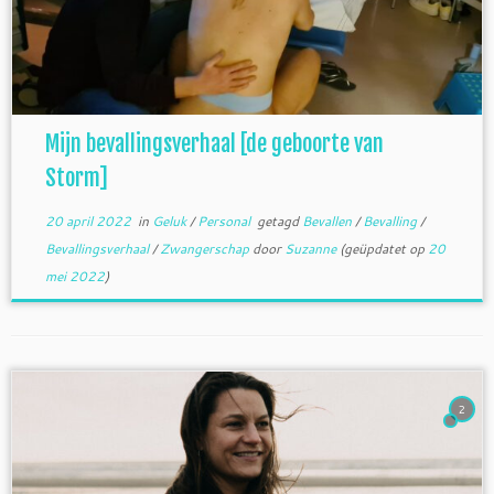
Mijn bevallingsverhaal [de geboorte van
Storm]
20 april 2022
in
Geluk
/
Personal
getagd
Bevallen
/
Bevalling
/
Bevallingsverhaal
/
Zwangerschap
door
Suzanne
(geüpdatet op
20
mei 2022
)
2