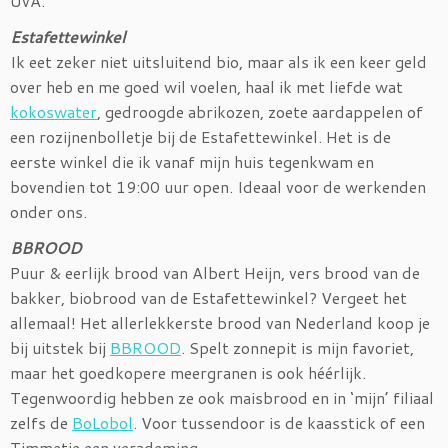
UvA.
Estafettewinkel
Ik eet zeker niet uitsluitend bio, maar als ik een keer geld
over heb en me goed wil voelen, haal ik met liefde wat
kokoswater
, gedroogde abrikozen, zoete aardappelen of
een rozijnenbolletje bij de Estafettewinkel. Het is de
eerste winkel die ik vanaf mijn huis tegenkwam en
bovendien tot 19:00 uur open. Ideaal voor de werkenden
onder ons.
BBROOD
Puur & eerlijk brood van Albert Heijn, vers brood van de
bakker, biobrood van de Estafettewinkel? Vergeet het
allemaal! Het allerlekkerste brood van Nederland koop je
bij uitstek bij
BBROOD
. Spelt zonnepit is mijn favoriet,
maar het goedkopere meergranen is ook héérlijk.
Tegenwoordig hebben ze ook maisbrood en in ‘mijn’ filiaal
zelfs de
BoLobol
. Voor tussendoor is de kaasstick of een
Timmetje een verademing.