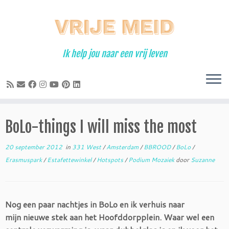
Ga
naar
inhoud
Ik help jou naar een vrij leven
BoLo-things I will miss the most
20 september 2012
in
331 West
/
Amsterdam
/
BBROOD
/
BoLo
/
Erasmuspark
/
Estafettewinkel
/
Hotspots
/
Podium Mozaiek
door
Suzanne
Nog een paar nachtjes in BoLo en ik verhuis naar
mijn nieuwe stek aan het Hoofddorpplein. Waar wel een