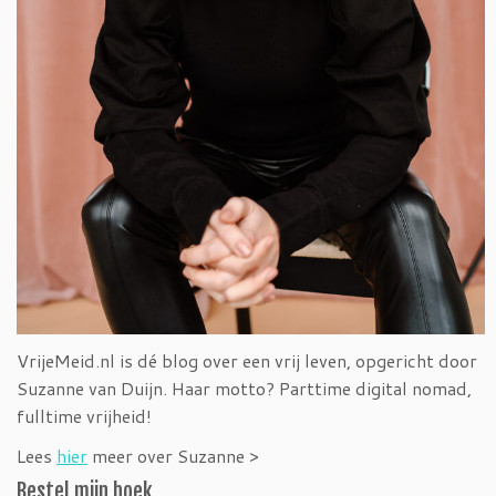
VrijeMeid.nl is dé blog over een vrij leven, opgericht door
Suzanne van Duijn. Haar motto? Parttime digital nomad,
fulltime vrijheid!
Lees
hier
meer over Suzanne >
Bestel mijn boek