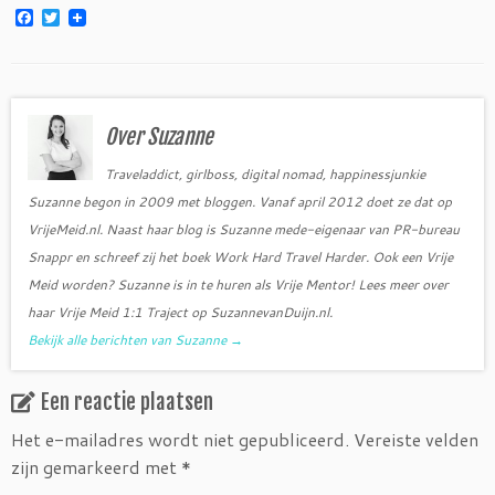
F
T
a
w
c
i
e
t
b
t
o
e
o
r
Over Suzanne
k
Traveladdict, girlboss, digital nomad, happinessjunkie
Suzanne begon in 2009 met bloggen. Vanaf april 2012 doet ze dat op
VrijeMeid.nl. Naast haar blog is Suzanne mede-eigenaar van PR-bureau
Snappr en schreef zij het boek Work Hard Travel Harder. Ook een Vrije
Meid worden? Suzanne is in te huren als Vrije Mentor! Lees meer over
haar Vrije Meid 1:1 Traject op SuzannevanDuijn.nl.
Bekijk alle berichten van Suzanne
→
Een reactie plaatsen
Het e-mailadres wordt niet gepubliceerd.
Vereiste velden
zijn gemarkeerd met
*