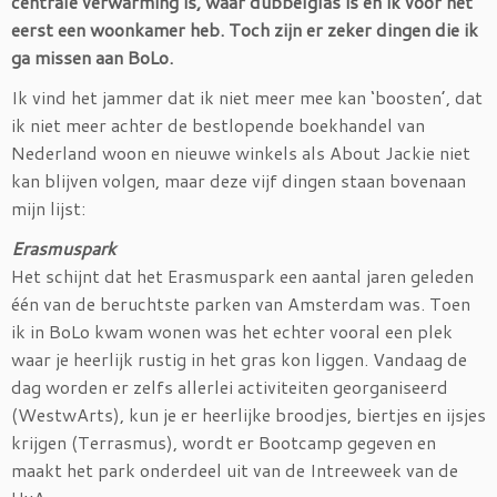
centrale verwarming is, waar dubbelglas is en ik voor het
eerst een woonkamer heb. Toch zijn er zeker dingen die ik
ga missen aan BoLo.
Ik vind het jammer dat ik niet meer mee kan ‘boosten’, dat
ik niet meer achter de bestlopende boekhandel van
Nederland woon en nieuwe winkels als About Jackie niet
kan blijven volgen, maar deze vijf dingen staan bovenaan
mijn lijst:
Erasmuspark
Het schijnt dat het Erasmuspark een aantal jaren geleden
één van de beruchtste parken van Amsterdam was. Toen
ik in BoLo kwam wonen was het echter vooral een plek
waar je heerlijk rustig in het gras kon liggen. Vandaag de
dag worden er zelfs allerlei activiteiten georganiseerd
(WestwArts), kun je er heerlijke broodjes, biertjes en ijsjes
krijgen (Terrasmus), wordt er Bootcamp gegeven en
maakt het park onderdeel uit van de Intreeweek van de