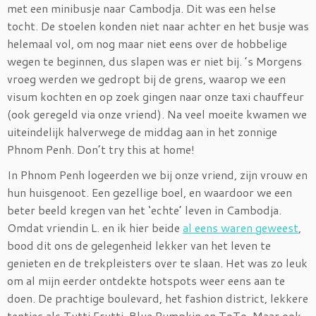
met een minibusje naar Cambodja. Dit was een helse
tocht. De stoelen konden niet naar achter en het busje was
helemaal vol, om nog maar niet eens over de hobbelige
wegen te beginnen, dus slapen was er niet bij. ’s Morgens
vroeg werden we gedropt bij de grens, waarop we een
visum kochten en op zoek gingen naar onze taxi chauffeur
(ook geregeld via onze vriend). Na veel moeite kwamen we
uiteindelijk halverwege de middag aan in het zonnige
Phnom Penh. Don’t try this at home!
In Phnom Penh logeerden we bij onze vriend, zijn vrouw en
hun huisgenoot. Een gezellige boel, en waardoor we een
beter beeld kregen van het ‘echte’ leven in Cambodja.
Omdat vriendin L. en ik hier beide
al eens waren geweest
,
bood dit ons de gelegenheid lekker van het leven te
genieten en de trekpleisters over te slaan. Het was zo leuk
om al mijn eerder ontdekte hotspots weer eens aan te
doen. De prachtige boulevard, het fashion district, lekkere
tentjes als Tutti Frutti, Blue Pumpkin en ToTo. Maar ook