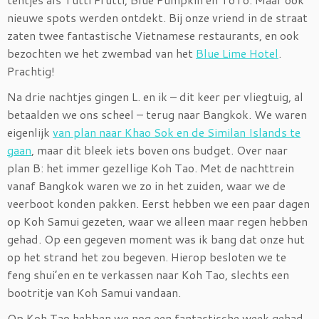
nieuwe spots werden ontdekt. Bij onze vriend in de straat
zaten twee fantastische Vietnamese restaurants, en ook
bezochten we het zwembad van het
Blue Lime Hotel
.
Prachtig!
Na drie nachtjes gingen L. en ik – dit keer per vliegtuig, al
betaalden we ons scheel – terug naar Bangkok. We waren
eigenlijk
van plan naar Khao Sok en de Similan Islands te
gaan
, maar dit bleek iets boven ons budget. Over naar
plan B: het immer gezellige Koh Tao. Met de nachttrein
vanaf Bangkok waren we zo in het zuiden, waar we de
veerboot konden pakken. Eerst hebben we een paar dagen
op Koh Samui gezeten, waar we alleen maar regen hebben
gehad. Op een gegeven moment was ik bang dat onze hut
op het strand het zou begeven. Hierop besloten we te
feng shui’en en te verkassen naar Koh Tao, slechts een
bootritje van Koh Samui vandaan.
Op Koh Tao hebben we nog een fantastische week gehad.