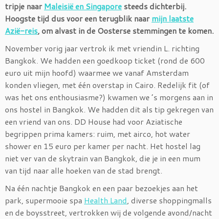
tripje naar
Maleisië en Singapore
steeds dichterbij.
Hoogste tijd dus voor een terugblik naar
mijn laatste
Azië-reis
, om alvast in de Oosterse stemmingen te komen.
November vorig jaar vertrok ik met vriendin L. richting
Bangkok. We hadden een goedkoop ticket (rond de 600
euro uit mijn hoofd) waarmee we vanaf Amsterdam
konden vliegen, met één overstap in Cairo. Redelijk fit (of
was het ons enthousiasme?) kwamen we ’s morgens aan in
ons hostel in Bangkok. We hadden dit als tip gekregen van
een vriend van ons. DD House had voor Aziatische
begrippen prima kamers: ruim, met airco, hot water
shower en 15 euro per kamer per nacht. Het hostel lag
niet ver van de skytrain van Bangkok, die je in een mum
van tijd naar alle hoeken van de stad brengt.
Na één nachtje Bangkok en een paar bezoekjes aan het
park, supermooie spa
Health Land
, diverse shoppingmalls
en de boysstreet, vertrokken wij de volgende avond/nacht