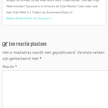
Snappr en schreef zij het boek Work Hard Travel Harder. Ook een Vrije
Meid worden? Suzanne is in te huren als Vrije Mentor! Lees meer over
haar Vrije Meid 1:1 Traject op SuzannevanDuijn.nl.
Bekijk alle berichten van Suzanne
→
Een reactie plaatsen
Het e-mailadres wordt niet gepubliceerd.
Vereiste velden
zijn gemarkeerd met
*
Reactie
*