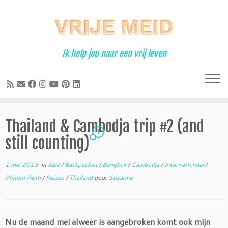
Ga
naar
inhoud
Ik help jou naar een vrij leven
Thailand & Cambodja trip #2 (and
1
still counting)
1 mei 2013
in
Azië
/
Backpacken
/
Bangkok
/
Cambodja
/
Internationaal
/
Phnom Penh
/
Reizen
/
Thailand
door
Suzanne
Nu de maand mei alweer is aangebroken komt ook mijn