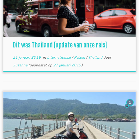
Dit was Thailand [update van onze reis]
21 januari 2019
in
Internationaal
/
Reizen
/
Thailand
door
Suzanne
(geüpdatet op
27 januari 2019
)
2