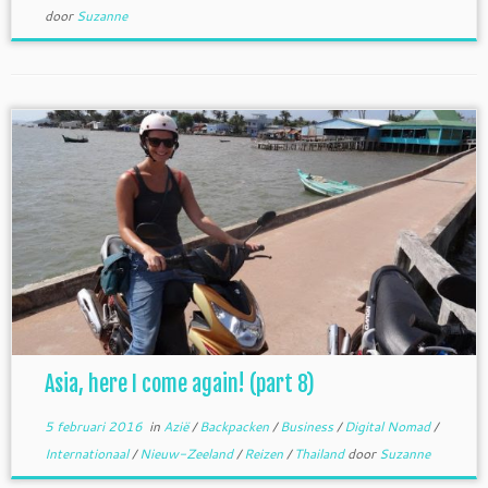
door
Suzanne
Asia, here I come again! (part 8)
5 februari 2016
in
Azië
/
Backpacken
/
Business
/
Digital Nomad
/
Internationaal
/
Nieuw-Zeeland
/
Reizen
/
Thailand
door
Suzanne