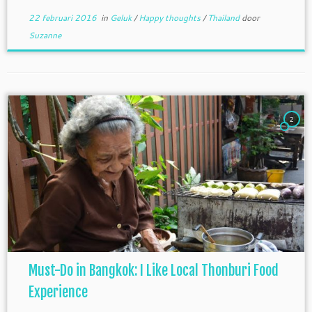
22 februari 2016
in
Geluk
/
Happy thoughts
/
Thailand
door
Suzanne
2
Must-Do in Bangkok: I Like Local Thonburi Food
Experience