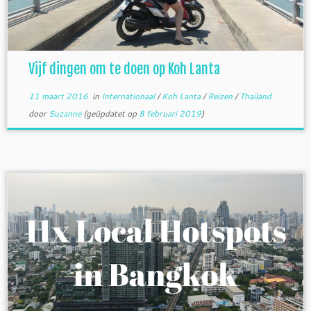
Vijf dingen om te doen op Koh Lanta
11 maart 2016
in
Internationaal
/
Koh Lanta
/
Reizen
/
Thailand
door
Suzanne
(geüpdatet op
8 februari 2019
)