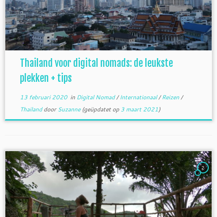
Thailand voor digital nomads: de leukste
plekken + tips
13 februari 2020
in
Digital Nomad
/
Internationaal
/
Reizen
/
Thailand
door
Suzanne
(geüpdatet op
3 maart 2021
)
2