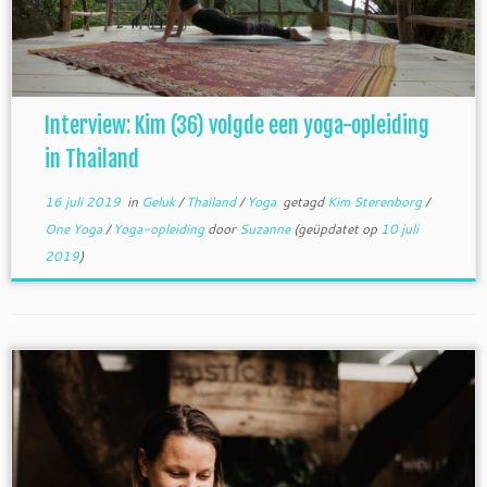
Interview: Kim (36) volgde een yoga-opleiding
in Thailand
16 juli 2019
in
Geluk
/
Thailand
/
Yoga
getagd
Kim Sterenborg
/
One Yoga
/
Yoga-opleiding
door
Suzanne
(geüpdatet op
10 juli
2019
)