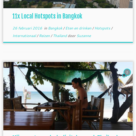
11x Local Hotspots in Bangkok
26 februari 2016
in
Bangkok
/
Eten en drinken
/
Hotspots
/
Internationaal
/
Reizen
/
Thailand
door
Suzanne
2