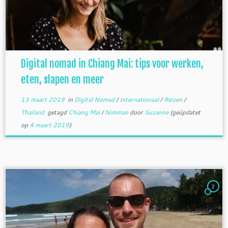
Digital nomad in Chiang Mai: tips voor werken,
eten, slapen en meer
13 maart 2019
in
Digital Nomad
/
Internationaal
/
Reizen
/
Thailand
getagd
Chiang Mai
/
Nimman
door
Suzanne
(geüpdatet
op
4 maart 2019
)
2