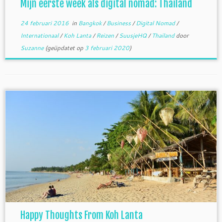
Mijn eerste week als digital nomad: Thailand
24 februari 2016
in
Bangkok
/
Business
/
Digital Nomad
/
Internationaal
/
Koh Lanta
/
Reizen
/
SuusjeHQ
/
Thailand
door
Suzanne
(geüpdatet op
3 februari 2020
)
Happy Thoughts From Koh Lanta