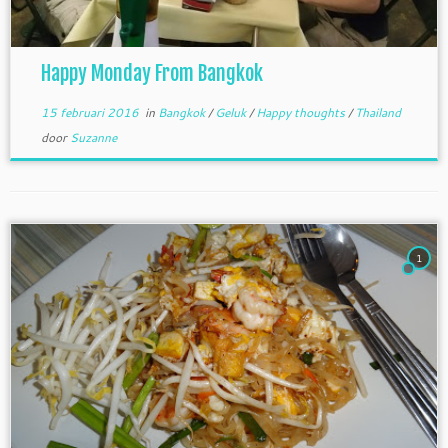
Happy Monday From Bangkok
15 februari 2016
in
Bangkok
/
Geluk
/
Happy thoughts
/
Thailand
door
Suzanne
1