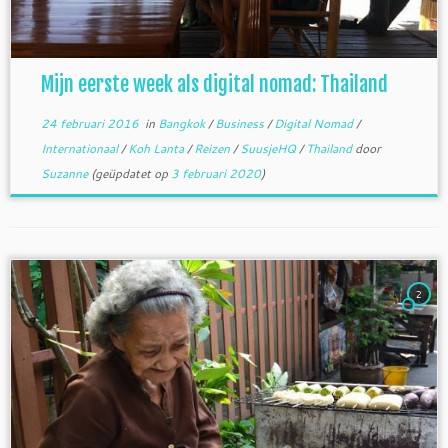
Mijn eerste week als digital nomad: Thailand
24 februari 2016
in
Bangkok
/
Business
/
Digital Nomad
/
Internationaal
/
Koh Lanta
/
Reizen
/
SuusjeHQ
/
Thailand
door
Suzanne
(geüpdatet op
3 februari 2020
)
2