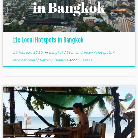
11x Local Hotspots in Bangkok
26 februari 2016
in
Bangkok
/
Eten en drinken
/
Hotspots
/
Internationaal
/
Reizen
/
Thailand
door
Suzanne
2