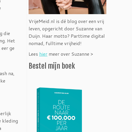
n
e
VrijeMeid.nl is dé blog over een vrij
leven, opgericht door Suzanne van
g die
Duijn. Haar motto? Parttime digital
ng. Het
nomad, fulltime vrijheid!
 eer ge
Lees
hier
meer over Suzanne >
Bestel mijn boek
ash na,
eke
erlijk
e kleding
a