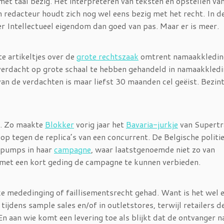
 met taal bezig. Het interpreteren van teksten en opstellen va
n redacteur houdt zich nog wel eens bezig met het recht. In d
r Intellectueel eigendom dan goed van pas. Maar er is meer.
e artikeltjes over de
grote rechtszaak
omtrent namaakkledin
erdacht op grote schaal te hebben gehandeld in namaakkledi
an de verdachten is maar liefst 30 maanden cel geëist. Bezint
n. Zo maakte
Blokker
vorig jaar het
Bavaria-jurkje
van Supertr
op tegen de replica’s van een concurrent. De Belgische politi
 pumps in haar
campagne
, waar laatstgenoemde niet zo van
et een kort geding de campagne te kunnen verbieden.
e mededinging of faillisementsrecht gehad. Want is het wel e
ijdens sample sales en/of in outletstores, terwijl retailers d
 aan wie komt een levering toe als blijkt dat de ontvanger n