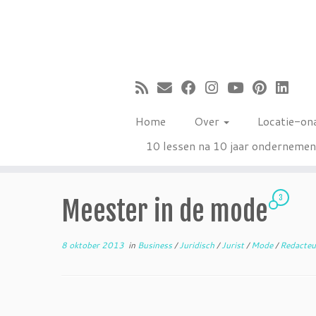
Ga
naar
inhoud
Home
Over
Locatie-on
10 lessen na 10 jaar onderneme
3
Meester in de mode
8 oktober 2013
in
Business
/
Juridisch
/
Jurist
/
Mode
/
Redacte