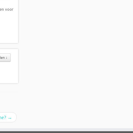
ken voor
den
↓
me?
→