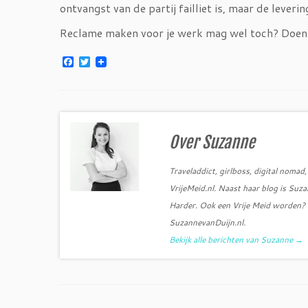
ontvangst van de partij failliet is, maar de leveri
Reclame maken voor je werk mag wel toch? Doen
F
T
a
w
c
i
e
t
b
t
o
e
o
r
k
Over Suzanne
Traveladdict, girlboss, digital noma
VrijeMeid.nl. Naast haar blog is Su
Harder. Ook een Vrije Meid worden? S
SuzannevanDuijn.nl.
Bekijk alle berichten van Suzanne
→