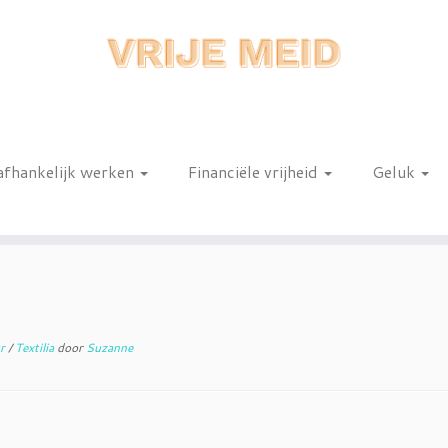
afhankelijk werken
Financiële vrijheid
Geluk
n
ur
/
Textilia
door
Suzanne