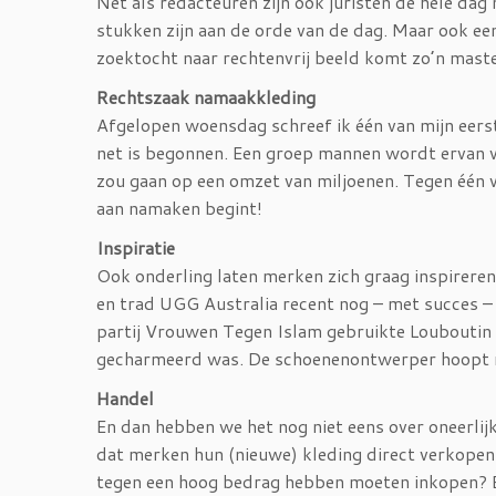
Net als redacteuren zijn ook juristen de hele dag
stukken zijn aan de orde van de dag. Maar ook ee
zoektocht naar rechtenvrij beeld komt zo’n maste
Rechtszaak namaakkleding
Afgelopen woensdag schreef ik één van mijn eerst
net is begonnen. Een groep mannen wordt ervan v
zou gaan op een omzet van miljoenen. Tegen één v
aan namaken begint!
Inspiratie
Ook onderling laten merken zich graag inspirere
en trad UGG Australia recent nog – met succes – 
partij Vrouwen Tegen Islam gebruikte Louboutin
gecharmeerd was. De schoenenontwerper hoopt m
Handel
En dan hebben we het nog niet eens over oneerlijk
dat merken hun (nieuwe) kleding direct verkopen t
tegen een hoog bedrag hebben moeten inkopen? En