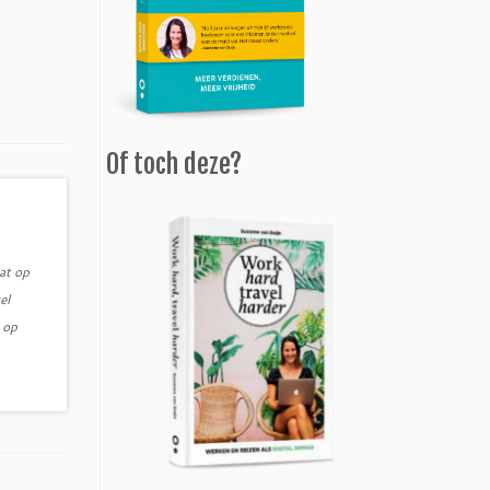
Of toch deze?
at op
el
 op