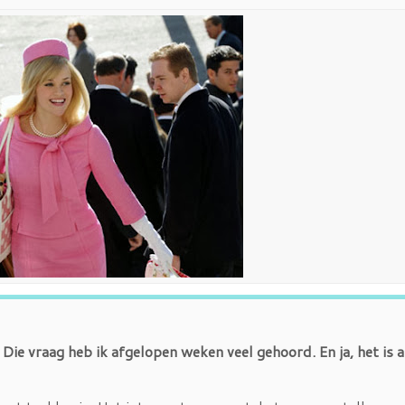
? Die vraag heb ik afgelopen weken veel gehoord. En ja, het is 