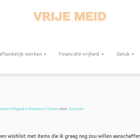
afhankelijk werken
Financiële vrijheid
Geluk
n
eizen
/
Rugzak
/
Sneakers
/
Tassen
door
Suzanne
s een wishlist met items die ik graag nog zou willen aanschaffen