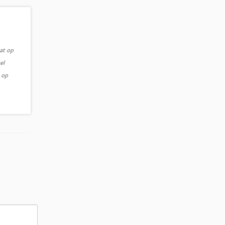
at op
el
 op