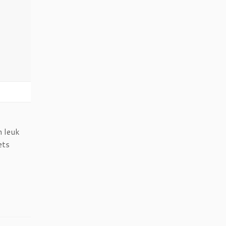
n leuk
ets