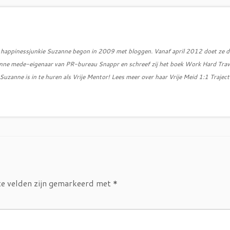
d, happinessjunkie Suzanne begon in 2009 met bloggen. Vanaf april 2012 doet ze d
zanne mede-eigenaar van PR-bureau Snappr en schreef zij het boek Work Hard Trav
uzanne is in te huren als Vrije Mentor! Lees meer over haar Vrije Meid 1:1 Traject
te velden zijn gemarkeerd met
*