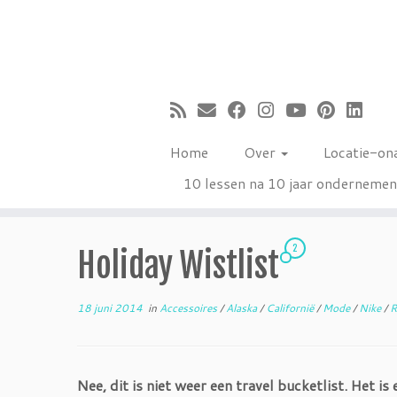
Ga
naar
inhoud
Home
Over
Locatie-on
10 lessen na 10 jaar onderneme
2
Holiday Wistlist
18 juni 2014
in
Accessoires
/
Alaska
/
Californië
/
Mode
/
Nike
/
R
Nee, dit is niet weer een travel bucketlist. Het i