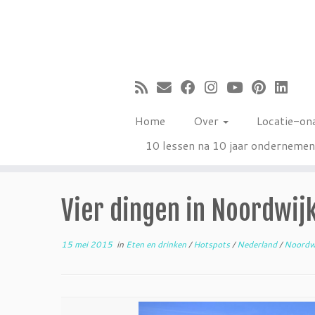
Ga
naar
inhoud
Home
Over
Locatie-on
10 lessen na 10 jaar onderneme
Vier dingen in Noordwijk
15 mei 2015
in
Eten en drinken
/
Hotspots
/
Nederland
/
Noordw