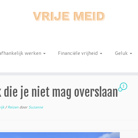
afhankelijk werken
Financiële vrijheid
Geluk
n
2
 die je niet mag overslaan
ijk
/
Reizen
door
Suzanne