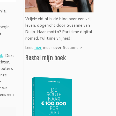
vis,
VrijeMeid.nl is dé blog over een vrij
leven, opgericht door Suzanne van
begin
Duijn. Haar motto? Parttime digital
e
nomad, fulltime vrijheid!
Lees
hier
meer over Suzanne >
jk
. Deze
Bestel mijn boek
chten,
cooters
onze
-
ar we
eens een