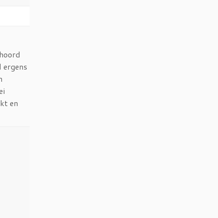
ehoord
l ergens
n
ei
kt en