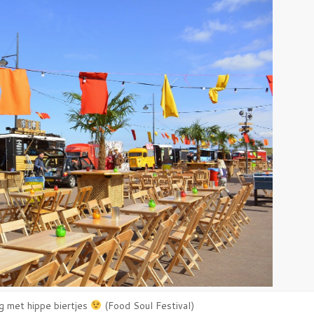
g met hippe biertjes
(Food Soul Festival)