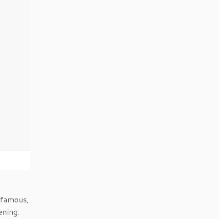
n famous,
ening: