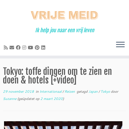
Ga
naar
inhoud
Ik help jou naar een vrij leven
Tokyo: toffe dingen om te zien en
doen & hotels [+video]
29 november 2018
in
Internationaal
/
Reizen
getagd
Japan
/
Tokyo
door
Suzanne
(geüpdatet op
2 maart 2020
)