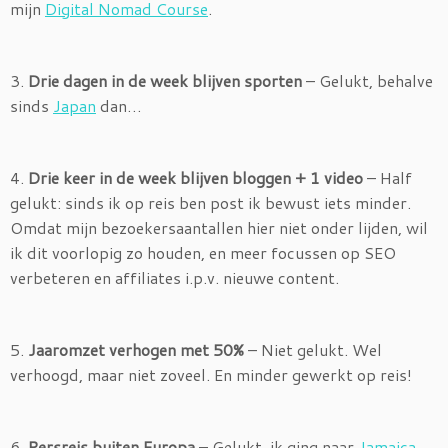
mijn
Digital Nomad Course
.
3.
Drie dagen in de week blijven sporten
– Gelukt, behalve
sinds
Japan
dan…
4.
Drie keer in de week blijven bloggen + 1 video
– Half
gelukt: sinds ik op reis ben post ik bewust iets minder.
Omdat mijn bezoekersaantallen hier niet onder lijden, wil
ik dit voorlopig zo houden, en meer focussen op SEO
verbeteren en affiliates i.p.v. nieuwe content.
5.
Jaaromzet verhogen met 50%
– Niet gelukt. Wel
verhoogd, maar niet zoveel. En minder gewerkt op reis!
6.
Persreis buiten Europa
– Gelukt, ik ging naar
Jamaica