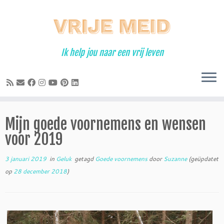
Ga
naar
inhoud
Ik help jou naar een vrij leven
Mijn goede voornemens en wensen
voor 2019
3 januari 2019
in
Geluk
getagd
Goede voornemens
door
Suzanne
(geüpdatet
op
28 december 2018
)