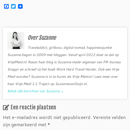
F
T
a
w
c
i
e
t
b
t
o
e
o
r
Over Suzanne
k
Traveladdict, girlboss, digital nomad, happinessjunkie
Suzanne begon in 2009 met bloggen. Vanaf april 2012 doet ze dat op
VrijeMeid.nl. Naast haar blog is Suzanne mede-eigenaar van PR-bureau
Snappr en schreef zij het boek Work Hard Travel Harder. Ook een Vrije
Meid worden? Suzanne is in te huren als Vrije Mentor! Lees meer over
haar Vrije Meid 1:1 Traject op SuzannevanDuijn.nl.
Bekijk alle berichten van Suzanne
→
Een reactie plaatsen
Het e-mailadres wordt niet gepubliceerd.
Vereiste velden
zijn gemarkeerd met
*