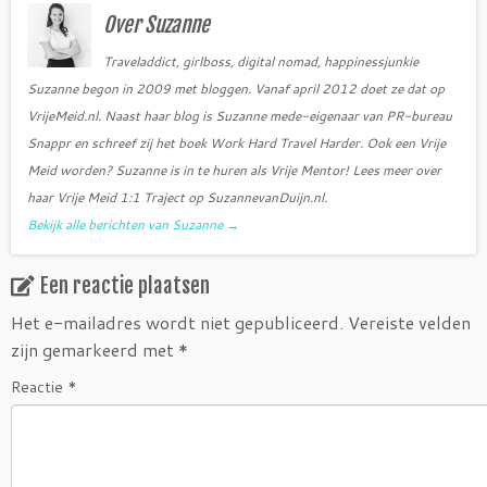
o
r
Over Suzanne
k
Traveladdict, girlboss, digital nomad, happinessjunkie
Suzanne begon in 2009 met bloggen. Vanaf april 2012 doet ze dat op
VrijeMeid.nl. Naast haar blog is Suzanne mede-eigenaar van PR-bureau
Snappr en schreef zij het boek Work Hard Travel Harder. Ook een Vrije
Meid worden? Suzanne is in te huren als Vrije Mentor! Lees meer over
haar Vrije Meid 1:1 Traject op SuzannevanDuijn.nl.
Bekijk alle berichten van Suzanne
→
Een reactie plaatsen
Het e-mailadres wordt niet gepubliceerd.
Vereiste velden
zijn gemarkeerd met
*
Reactie
*