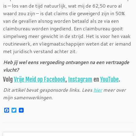
is – los van de tijd natuurlijk, wat mij de 62,50 euro al
waard zou zijn – is dat claims die geweigerd zijn in 50%
van de gevallen alsnog worden betaald als ze via een
claimbureau worden ingediend. Een claimbureau gooit
simpelweg meer gewicht in de strijd. Het is voor hen vaak
routinewerk, en vliegmaatschappijen weten dat er iemand
met juridisch verstand achter zit.
Heb jij wel eens vergoeding ontvangen na een vertraagde
vlucht?
Volg
Vrije Meid op Facebook
,
Instagram
en
YouTube
.
Dit artikel bevat gesponsorde links. Lees
hier
meer over
mijn samenwerkingen.
F
T
a
w
c
i
e
t
b
t
o
e