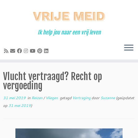
Ga
naar
inhoud
Ik help jou naar een vrij leven
Vlucht vertraagd? Recht op
vergoeding
31 mei 2019
in
Reizen
/
Vliegen
getagd
Vertraging
door
Suzanne
(geüpdatet
op
31 mei 2019
)