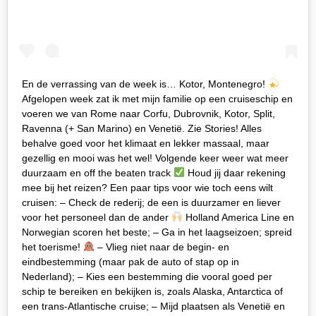
En de verrassing van de week is… Kotor, Montenegro!
Afgelopen week zat ik met mijn familie op een cruiseschip en
voeren we van Rome naar Corfu, Dubrovnik, Kotor, Split,
Ravenna (+ San Marino) en Venetië. Zie Stories! Alles
behalve goed voor het klimaat en lekker massaal, maar
gezellig en mooi was het wel! Volgende keer weer wat meer
duurzaam en off the beaten track
Houd jij daar rekening
mee bij het reizen? Een paar tips voor wie toch eens wilt
cruisen: – Check de rederij; de een is duurzamer en liever
voor het personeel dan de ander
Holland America Line en
Norwegian scoren het beste; – Ga in het laagseizoen; spreid
het toerisme!
– Vlieg niet naar de begin- en
eindbestemming (maar pak de auto of stap op in
Nederland); – Kies een bestemming die vooral goed per
schip te bereiken en bekijken is, zoals Alaska, Antarctica of
een trans-Atlantische cruise; – Mijd plaatsen als Venetië en