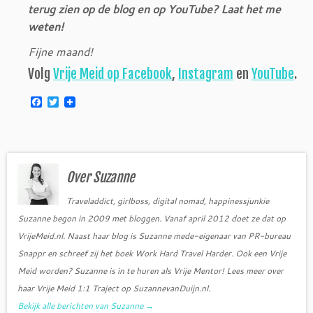
terug zien op de blog en op YouTube? Laat het me
weten!
Fijne maand!
Volg
Vrije Meid op Facebook
,
Instagram
en
YouTube
.
F
T
a
w
c
i
e
t
b
t
o
e
o
r
Over Suzanne
k
Traveladdict, girlboss, digital nomad, happinessjunkie
Suzanne begon in 2009 met bloggen. Vanaf april 2012 doet ze dat op
VrijeMeid.nl. Naast haar blog is Suzanne mede-eigenaar van PR-bureau
Snappr en schreef zij het boek Work Hard Travel Harder. Ook een Vrije
Meid worden? Suzanne is in te huren als Vrije Mentor! Lees meer over
haar Vrije Meid 1:1 Traject op SuzannevanDuijn.nl.
Bekijk alle berichten van Suzanne
→