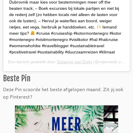
Dubrovnik maar kies voor bestemmingen meer off the
beaten track; – Boek excursies bij lokale partijen en niet bij
de rederij zelf (zo hebben locals niet alleen de lasten voor
ook de lusten); – Hervul je waterfles aan boord, weiger
rietjes, eet vega, herbruik je handdoeken, etc.
Iemand
meer tips?
#cruise #cruiseship #kotormontenegro #kotor
#montenegro #visitmontenegro #visitkotor #hal #halcruise
#womenwhohike #travelblogger #sustainabletravel
#positivetravel #sustainability #duurzaamreizen #klimaat
Een bericht gedeeld door
Suzanne van Duijn
(@vrijemeid) op
4 Me
Beste Pin
Deze Pin scoorde het beste afgelopen maand. Zit jij ook
op Pinterest?