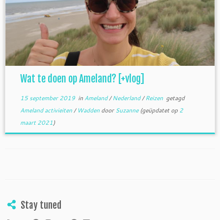
Wat te doen op Ameland? [+vlog]
15 september 2019
in
Ameland
/
Nederland
/
Reizen
getagd
Ameland activieiten
/
Wadden
door
Suzanne
(geüpdatet op
2
maart 2021
)
Stay tuned