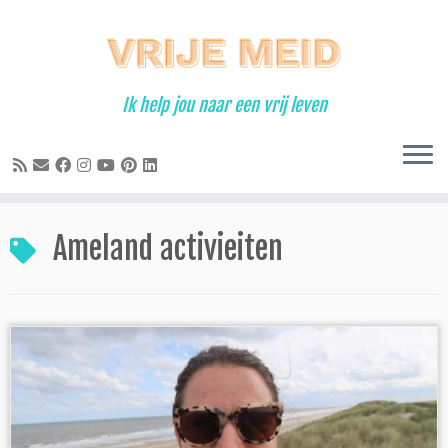
Ga
naar
inhoud
Ik help jou naar een vrij leven
Ameland activieiten