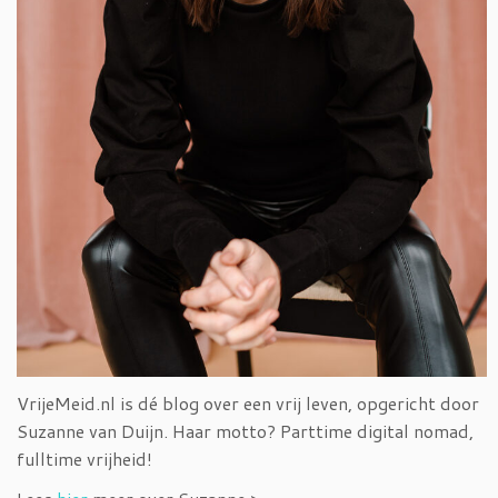
VrijeMeid.nl is dé blog over een vrij leven, opgericht door
Suzanne van Duijn. Haar motto? Parttime digital nomad,
fulltime vrijheid!