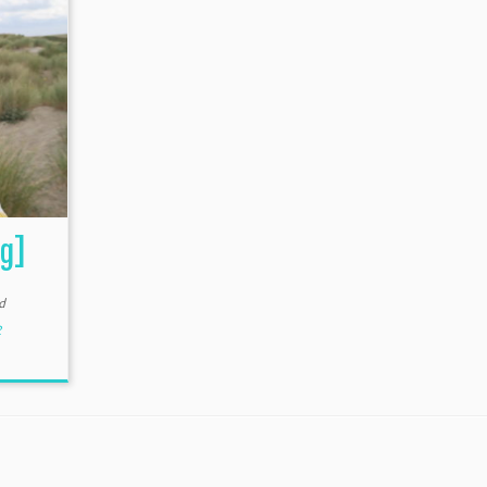
g]
d
2