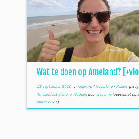
Wat te doen op Ameland? [+vlo
15 september 2019
in
Ameland
/
Nederland
/
Reizen
getag
Ameland activieiten
/
Wadden
door
Suzanne
(geüpdatet op
maart 2021
)