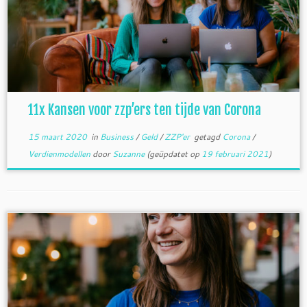
11x Kansen voor zzp’ers ten tijde van Corona
15 maart 2020
in
Business
/
Geld
/
ZZP'er
getagd
Corona
/
Verdienmodellen
door
Suzanne
(geüpdatet op
19 februari 2021
)