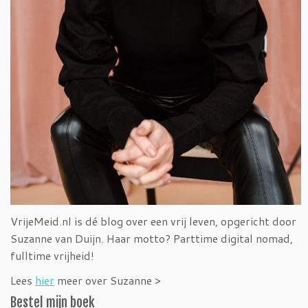
VrijeMeid.nl is dé blog over een vrij leven, opgericht door
Suzanne van Duijn. Haar motto? Parttime digital nomad,
fulltime vrijheid!
Lees
hier
meer over Suzanne >
Bestel mijn boek