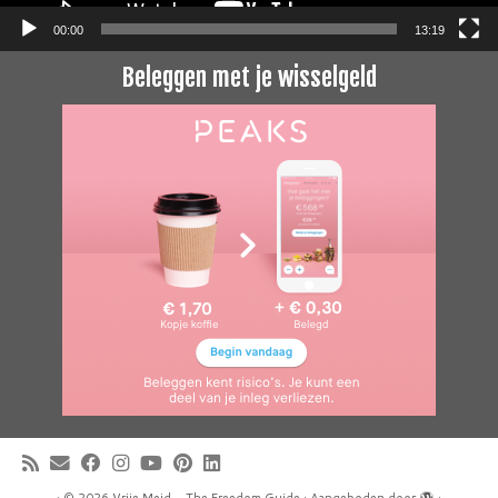
00:00
13:19
Beleggen met je wisselgeld
·
© 2026
Vrije Meid - The Freedom Guide
·
Aangeboden door
·