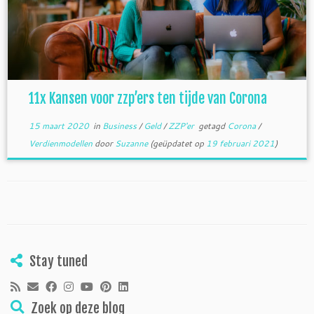
11x Kansen voor zzp’ers ten tijde van Corona
15 maart 2020
in
Business
/
Geld
/
ZZP'er
getagd
Corona
/
Verdienmodellen
door
Suzanne
(geüpdatet op
19 februari 2021
)
Stay tuned
Zoek op deze blog