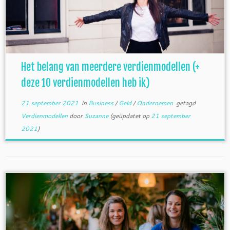
Het belang van meerdere verdienmodellen (+
deze 10 verdienmodellen heb ik)
21 september 2021
in
Business
/
Geld
/
Ondernemen
getagd
Verdienmodellen
door
Suzanne
(geüpdatet op
21 september
2021
)