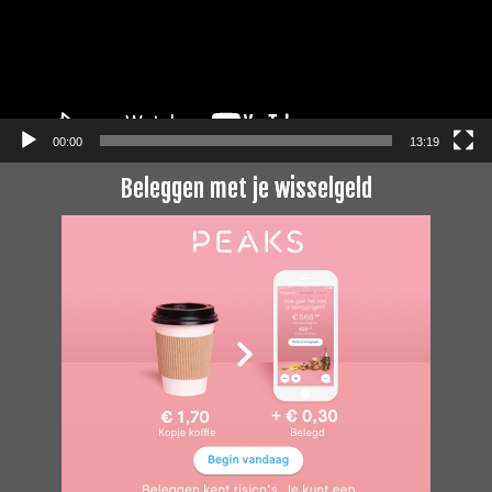
00:00
13:19
Beleggen met je wisselgeld