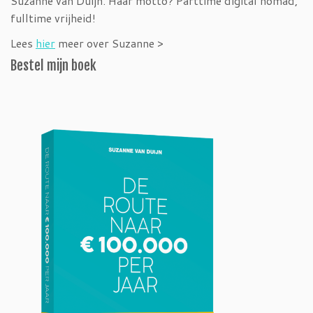
Suzanne van Duijn. Haar motto? Parttime digital nomad,
fulltime vrijheid!
Lees
hier
meer over Suzanne >
Bestel mijn boek