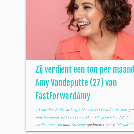
Zij verdient een ton per maand
Amy Vandeputte (27) van
FastForwardAmy
13 oktober 2020
in
België
/
Business
/
Geld
/
Interview
get
Amy Vandeputte
/
FastForwardAmy
/
Miljoen
/
Ton
/
Zij / hij
verdient een ton
door
Suzanne
(geüpdatet op
10 februari 