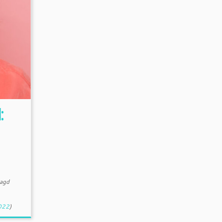
:
agd
2022
)