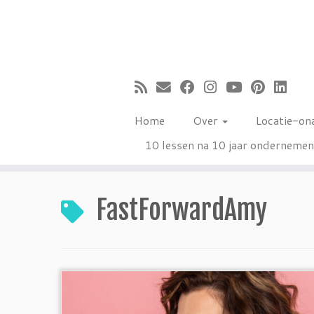
Ga
naar
inhoud
Home
Over
Locatie-on
10 lessen na 10 jaar onderneme
FastForwardAmy