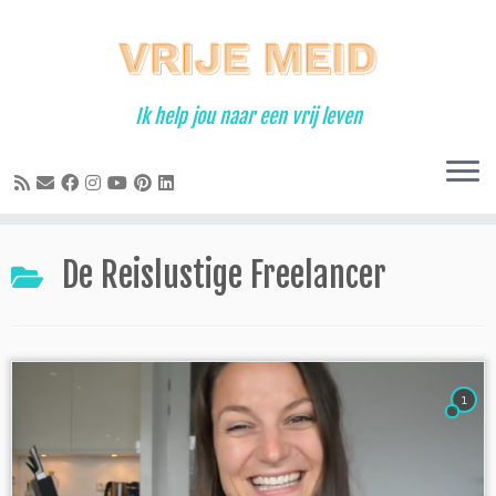
Ga
naar
inhoud
Ik help jou naar een vrij leven
De Reislustige Freelancer
1