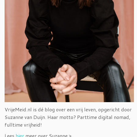
VrijeMeid.nl is dé blog over een vrij leven, opgericht door
Suzanne van Duijn. Haar motto? Parttime digital nomad,
fulltime vrijheid!
Lees
hier
meer over Suzanne >