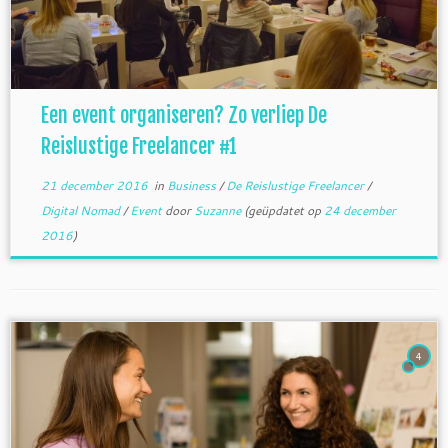
Een event organiseren? Zo verliep De
Reislustige Freelancer #1
21 december 2016
in
Business
/
De Reislustige Freelancer
/
Digital Nomad
/
Event
door
Suzanne
(geüpdatet op
24 december
2016
)
4