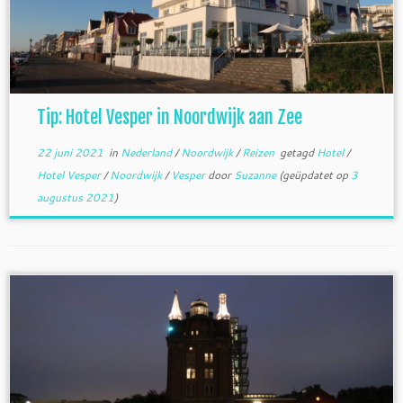
Tip: Hotel Vesper in Noordwijk aan Zee
22 juni 2021
in
Nederland
/
Noordwijk
/
Reizen
getagd
Hotel
/
Hotel Vesper
/
Noordwijk
/
Vesper
door
Suzanne
(geüpdatet op
3
augustus 2021
)