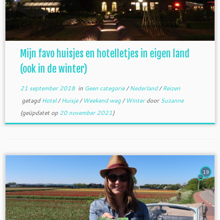
Mijn favo huisjes en hotelletjes in eigen land
(ook in de winter)
21 september 2018
in
Geen categorie
/
Nederland
/
Reizen
getagd
Hotel
/
Huisje
/
Weekend weg
/
Winter
door
Suzanne
(geüpdatet op
20 november 2021
)
19