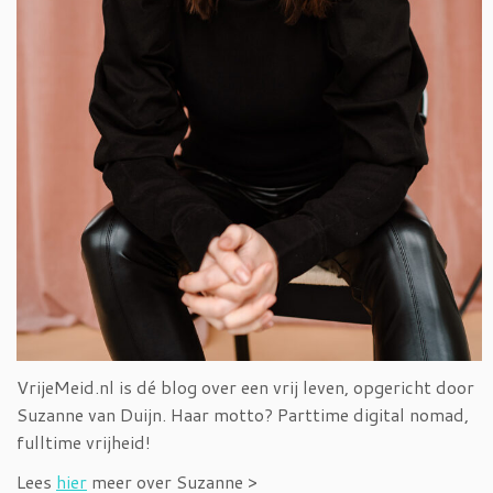
VrijeMeid.nl is dé blog over een vrij leven, opgericht door
Suzanne van Duijn. Haar motto? Parttime digital nomad,
fulltime vrijheid!
Lees
hier
meer over Suzanne >