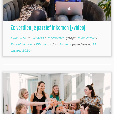
Zo verdien je passief inkomen [+video]
4 juli 2018
in
Business
/
Ondernemen
getagd
Online cursus
/
Passief inkomen
/
PR-cursus
door
Suzanne
(geüpdatet op
11
oktober 2020
)