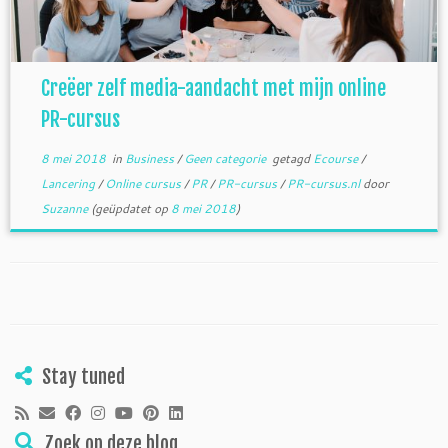
Creëer zelf media-aandacht met mijn online
PR-cursus
8 mei 2018
in
Business
/
Geen categorie
getagd
Ecourse
/
Lancering
/
Online cursus
/
PR
/
PR-cursus
/
PR-cursus.nl
door
Suzanne
(geüpdatet op
8 mei 2018
)
Stay tuned
Zoek op deze blog